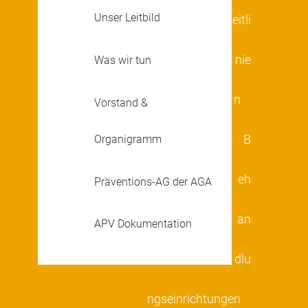
Unser Leitbild
eitli
nie
Was wir tun
n
Vorstand &
Organigramm
B
eh
Präventions-AG der AGA
an
APV Dokumentation
dlu
ngseinrichtungen