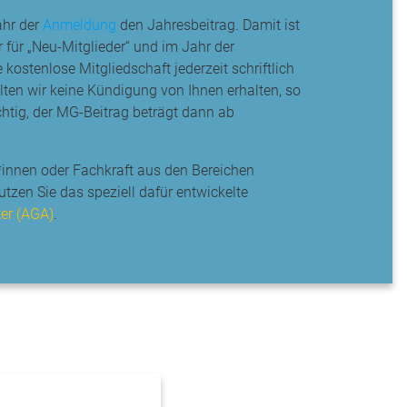
ahr der
Anmeldung
den Jahresbeitrag. Damit ist
ur für „Neu-Mitglieder“ und im Jahr der
 kostenlose Mitgliedschaft jederzeit schriftlich
lten wir keine Kündigung von Ihnen erhalten, so
chtig, der MG-Beitrag beträgt dann ab
*innen oder Fachkraft aus den Bereichen
zen Sie das speziell dafür entwickelte
er (AGA)
.