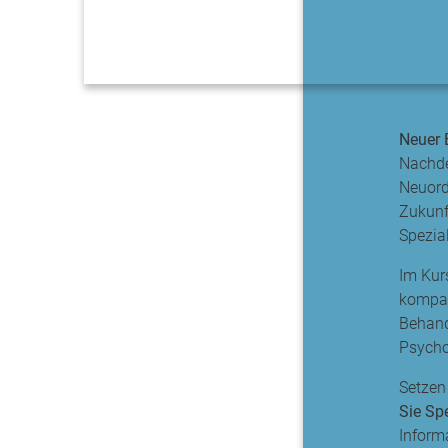
Neuer 
Nachde
Neuord
Zukunf
Spezia
Im Kur
kompak
Behand
Psycho
Setzen
Sie Sp
Inform