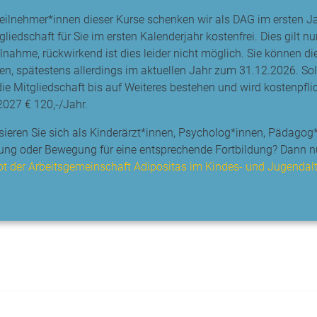
Teilnehmer*innen dieser Kurse schenken wir als DAG im ersten J
gliedschaft für Sie im ersten Kalenderjahr kostenfrei. Dies gilt n
lnahme, rückwirkend ist dies leider nicht möglich. Sie können die
en, spätestens allerdings im aktuellen Jahr zum 31.12.2026. Sol
 die Mitgliedschaft bis auf Weiteres bestehen und wird kostenpfli
2027 € 120,-/Jahr.
ssieren Sie sich als Kinderärzt*innen, Psycholog*innen, Pädagog
ung oder Bewegung für eine entsprechende Fortbildung? Dann nut
t der Arbeitsgemeinschaft Adipositas im Kindes- und Jugendalt