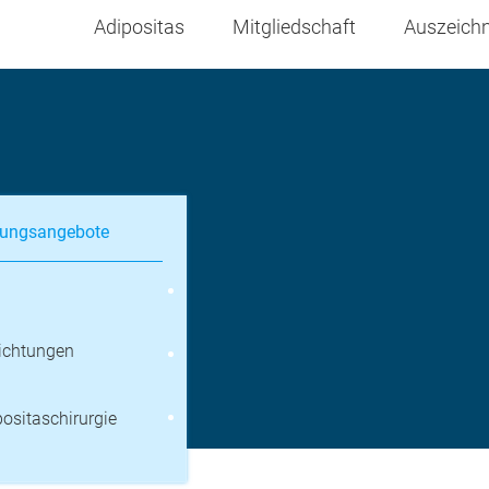
Adipositas
Mitgliedschaft
Auszeich
ungsangebote
richtungen
ositaschirurgie