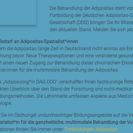
Die Behandlung der Adipositas steht v
Fortbildung der Deutschen Adipositas-G
Gesellschaft (DDG) bringen Sie Ihr Wiss
den aktuellen Stand. Melden Sie sich jet
Bedarf an Adipositas-Spezialist*innen
m die Adipositas lange Zeit in Deutschland nicht einmal als Er
nung bevor. Neue Therapieoptionen und eine veränderte gesundh
t einen neuen Zugang zur Behandlung dieser chronischen Erkran
list:innen für die multimodale Behandlung der Adipositas.
s „Adiposiolog*in DAG-DDG“ verschaffen Ihnen fachkundige Refe
ten Überblick über den Stand der Forschung und nicht-medika
lungsmethoden. Die Lehrinhalte umfassen Aspekte aus Medizi
logie.
 Sie im Dschungel undurchsichtiger Bildungsangebote auf die Ve
ezialist*in für die ganzheitliche, multimodale Behandlung der Vo
ationen finden Sie immer unter:
Fortbildungen Adipositas