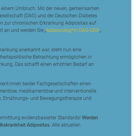
or einem Umbruch. Mit der neuen, gemeinsamen
esellschaft (DAG) und der Deutschen Diabetes
en zur chronischen Erkrankung Adipositas auf
zt an und werden Sie „
Adiposiolog*in DAG-
DDG
„.
krankung anerkannt war, steht nun eine
eitspolitische Betrachtung ermöglichen in
kung. Das schafft einen erhöhten Bedarf an
rent:innen beider Fachgesellschaften einen
mentöse, medikamentöse und interventionelle
n, Ernährungs- und Bewegungstherapie und
rmittlung evidenzbasierter Standards!
Werden
lkskrankheit Adipositas.
Alle aktuellen