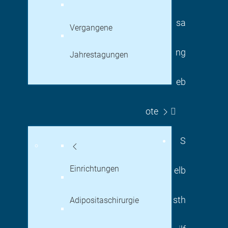
sa
Vergangene
ng
Jahrestagungen
eb
ote
S
Einrichtungen
elb
sth
Adipositaschirurgie