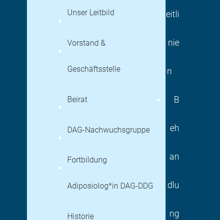
Unser Leitbild
eitli
nie
Vorstand &
Geschäftsstelle
n
Beirat
B
eh
DAG-Nachwuchsgruppe
an
Fortbildung
dlu
Adiposiolog*in DAG-DDG
ng
Historie