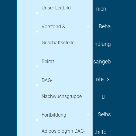
Unser Leitbild
nien
Beha
Vorstand &
Geschäftsstelle
ndlung
Beirat
sangeb
ote
DAG-
Nachwuchsgruppe
Selbs
Fortbildung
Adiposiolog*in DAG-
thilfe