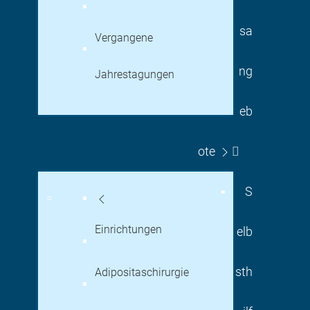
sa
Vergangene
ng
Jahrestagungen
eb
ote
S
Einrichtungen
elb
sth
Adipositaschirurgie