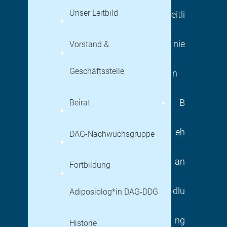
Unser Leitbild
eitli
nie
Vorstand &
Geschäftsstelle
n
Beirat
B
eh
DAG-Nachwuchsgruppe
an
Fortbildung
dlu
Adiposiolog*in DAG-DDG
ng
Historie