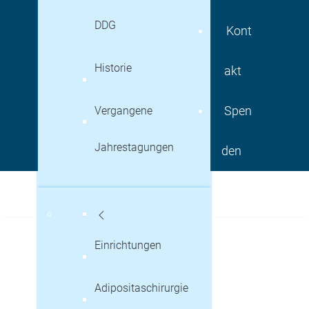
DDG
Kont
Historie
akt
Vergangene
Spen
Jahrestagungen
den
Einrichtungen
Adipositaschirurgie