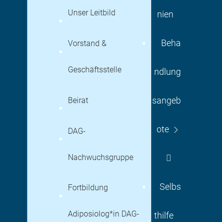
Unser Leitbild
nien
Beha
Vorstand &
Geschäftsstelle
ndlung
Beirat
sangeb
ote
DAG-
Nachwuchsgruppe
Selbs
Fortbildung
Adiposiolog*in DAG-
thilfe